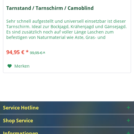
Tarnstand / Tarnschirm / Camoblind
Sehr schnell aufgestellt und universell einsetzbar ist dieser
Tarnschirm. Ideal zur Bockjagd, Krähenjagd und Gänsejagd.
Es sind zusätzlich noch auf voller Länge Laschen zum
befestigen von Naturmaterial wie Aste, Gras- und
Schilfbüschel...
94,95 € *
99,95 € *
Merken
Service Hotline
Shop Service
Informationen