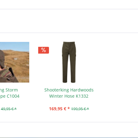
ing Storm
Shooterking Hardwoods
pe C1004
Winter Hose K1332
169,95 € *
49,95 € *
199,95 € *