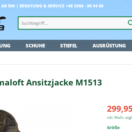
AB 50€ |
BERATUNG & SERVICE +49 2566 - 90 54 80
DUNG
SCHUHE
STIEFEL
AUSRÜSTUNG
maloft Ansitzjacke M1513
299,95
inkl. MwSt.
zzg
Größe