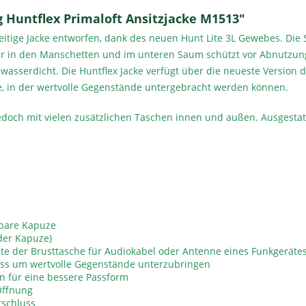
 Huntflex Primaloft Ansitzjacke M1513"
elseitige Jacke entworfen, dank des neuen Hunt Lite 3L Gewebes. Di
ter in den Manschetten und im unteren Saum schützt vor Abnutzun
d wasserdicht. Die Huntflex Jacke verfügt über die neueste Versio
e, in der wertvolle Gegenstände untergebracht werden können.
edoch mit vielen zusätzlichen Taschen innen und außen. Ausgestatte
mbare Kapuze
der Kapuze)
e der Brusttasche für Audiokabel oder Antenne eines Funkgeräte
uss um wertvolle Gegenstände unterzubringen
en für eine bessere Passform
Öffnung
rschluss