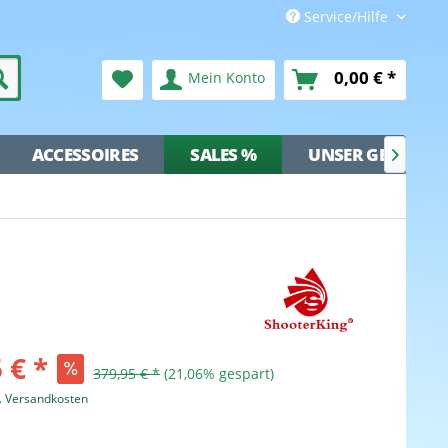
Service/Hilfe
0,00 € *
Mein Konto
ACCESSOIRES
SALES %
UNSER GESCHÄFT

 € *
379,95 € *
(21,06% gespart)
l. Versandkosten