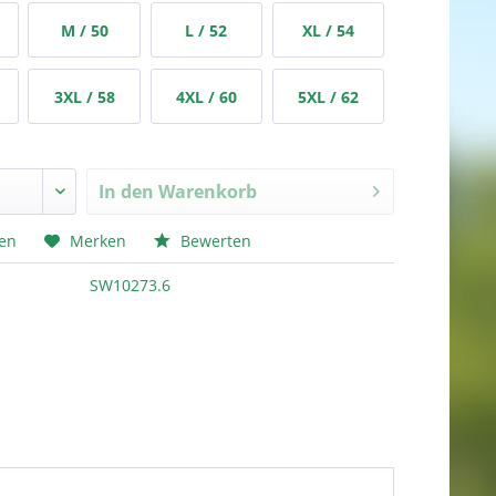
M / 50
L / 52
XL / 54
3XL / 58
4XL / 60
5XL / 62
In den
Warenkorb
hen
Merken
Bewerten
SW10273.6