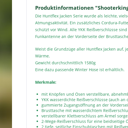
Produktinformationen "Shooterking
Die Huntflex Jacken Serie wurde als leichte, vi
Atmungsaktivität. Ein zusätzliches Cordura-Fut
schützt vor Wind. Alle YKK Reißverschlüsse sin
Funkantenne an der Vorderseite der Brusttasch
Weist die Grundzüge aller Huntflex Jacken auf, j
Wärme.
Gewicht durchschnittlich 1580g
Eine dazu passende Winter Hose ist erhältlich.
Merkmale:
mit Knöpfen und Ösen verstellbare, abneh
YKK wasserdichte Reißverschlüsse (auch an 
gummierte Zugangsöffnung an der Vorderseit
Brusttasche mit wasserdichtem Reißverschl
verstellbarer Klettverschluss am Ärmel sorg
2-Wege-Reißverschluss für eine beidseitige 
2 tiefe, seitliche Einschubtaschen mit Reißve