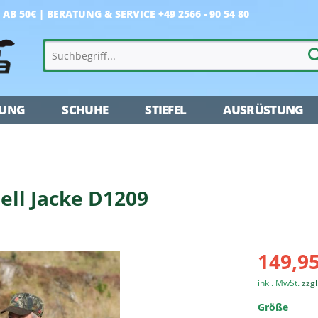
AB 50€ |
BERATUNG & SERVICE +49 2566 - 90 54 80
DUNG
SCHUHE
STIEFEL
AUSRÜSTUNG
ell Jacke D1209
149,95
inkl. MwSt.
zzg
Größe