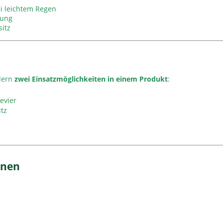
ei leichtem Regen
gung
sitz
ndern
zwei Einsatzmöglichkeiten in einem Produkt
:
evier
itz
onen