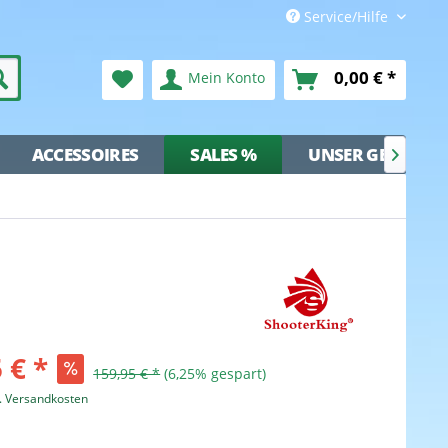
Service/Hilfe
0,00 € *
Mein Konto
ACCESSOIRES
SALES %
UNSER GESCHÄFT

 € *
159,95 € *
(6,25% gespart)
l. Versandkosten