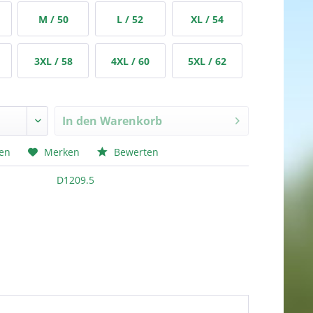
M / 50
L / 52
XL / 54
3XL / 58
4XL / 60
5XL / 62
In den
Warenkorb
hen
Merken
Bewerten
D1209.5